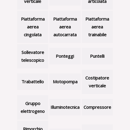
verticale
articolata
Piattaforma
Piattaforma
Piattaforma
aerea
aerea
aerea
cingolata
autocarrata
trainabile
Sollevatore
Ponteggi
Puntelli
telescopico
Costipatore
Trabattello
Motopompa
verticale
Gruppo
Illuminotecnica
Compressore
elettrogeno
Rimorchio