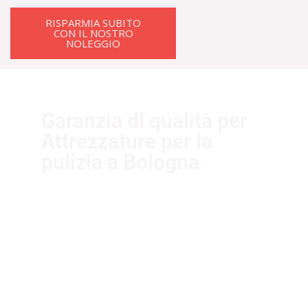
RISPARMIA SUBITO
CON IL NOSTRO
NOLEGGIO
Garanzia di qualità per
Attrezzature per la
pulizia a Bologna
I nostri fornitori partner garantiscono
servizi di qualità. Essi sono selezionati
nel rispetto delle più recenti
normative sui sistemi di gestione per
la qualità ISO 9001:2015