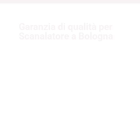
Garanzia di qualità per
Scanalatore a Bologna
I nostri fornitori partner garantiscono
servizi di qualità. Essi sono selezionati
nel rispetto delle più recenti
normative sui sistemi di gestione per
la qualità ISO 9001:2015