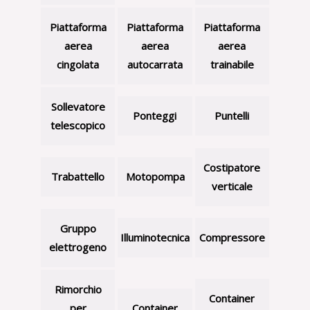
Piattaforma
Piattaforma
Piattaforma
aerea
aerea
aerea
cingolata
autocarrata
trainabile
Sollevatore
Ponteggi
Puntelli
telescopico
Costipatore
Trabattello
Motopompa
verticale
Gruppo
Illuminotecnica
Compressore
elettrogeno
Rimorchio
Container
per
Container