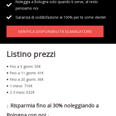
Noleggia a Bologna solo quando ti serve, al resto
pensiamo noi
Garanzia di soddisfazione al 100% per te come cliente!
VERIFICA DISPONIBILITÀ SCANALATORE
Listino prezzi
Fno a 5 giorni: 50€
Fino a 11 giorni: 41€
Fino a 20 giorni: 36€
1 mese: 710€
2-3 mesi: 632€
↓ Risparmia fino al 30% noleggiando a
Bologna con noi ↓