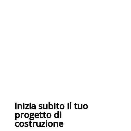
I nostri fornitori partner
garantiscono servizi di qualità. Essi
sono selezionati nel rispetto delle
più recenti normative sui sistemi di
gestione per la qualità ISO
9001:2015
Inizia subito il tuo
progetto di
costruzione