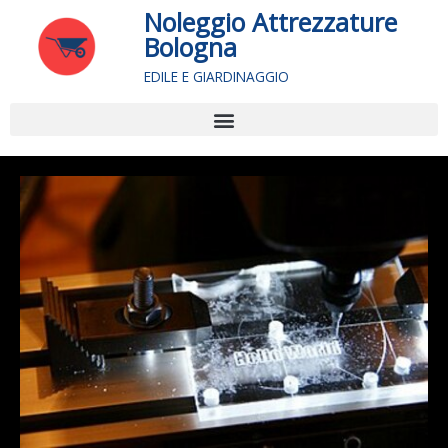
Vai
Noleggio Attrezzature
al
Bologna
contenuto
EDILE E GIARDINAGGIO