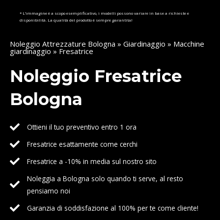
* L’immagine è a scopo esemplificativo, i modelli possono variare in base a richieste e
disponibilità. La qualità del prodotto è sempre garantita!
Noleggio Attrezzature Bologna
»
Giardinaggio
»
Macchine
giardinaggio
» Fresatrice
Noleggio Fresatrice
Bologna
Ottieni il tuo preventivo entro 1 ora
Fresatrice esattamente come cerchi
Fresatrice a -10% in media sul nostro sito
Noleggia a Bologna solo quando ti serve, al resto
pensiamo noi
Garanzia di soddisfazione al 100% per te come cliente!