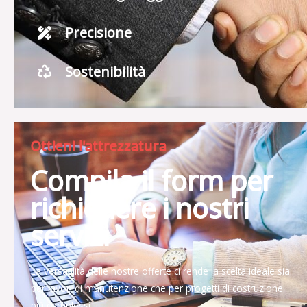
Precisione
Sostenibilità
Ottieni l'attrezzatura
Compila il form per
richiedere i nostri
servizi
La versatilità delle nostre offerte ci rende la scelta ideale sia
per lavori di manutenzione che per progetti di costruzione
più complessi