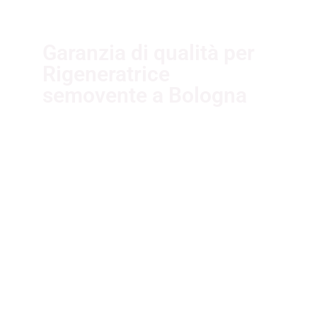
Garanzia di qualità per
Rigeneratrice
semovente a Bologna
I nostri fornitori partner
garantiscono servizi di qualità. Essi
sono selezionati nel rispetto delle
più recenti normative sui sistemi di
gestione per la qualità ISO
9001:2015