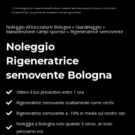
* L’immagine è a scopo esemplificativo, i modelli possono variare in base a richieste e
disponibilità. La qualità del prodotto è sempre garantita!
Noleggio Attrezzature Bologna
»
Giardinaggio
»
Manutenzione campi sportivi
» Rigeneratrice semovente
Noleggio
Rigeneratrice
semovente Bologna
Ottieni il tuo preventivo entro 1 ora
Rigeneratrice semovente esattamente come cerchi
Rigeneratrice semovente a -10% in media sul nostro sito
Noleggia a Bologna solo quando ti serve, al resto
pensiamo noi